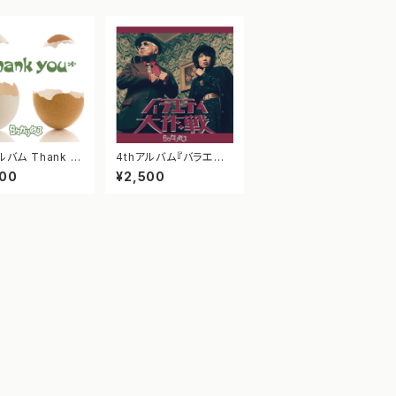
 Thank y
4thアルバム『バラエティ
大作戦』
000
¥2,500