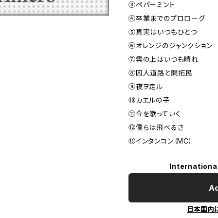
③ペパーミント
④卒業までのプロローグ
⑤真実はいつもひとつ
⑥オレンジのジャンクショ
⑦雲の上はいつも晴れ
⑧囚人道路と開拓民
⑨夜ヲ走ル
⑩カエルの子
⑪今を歌っていく
⑫僕らは飛べるさ
⑬インタンコン（MC）
Internationa
Ad
日本国内