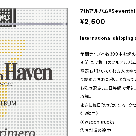
7thアルバム『Sevent
¥2,500
International shipping 
年間ライブ本数300本を超
る前に、7枚目のフルアルバ
電器」。「聴いてくれる人を幸
り詰めこまれた作品となって
も吹き飛ぶ、毎日笑顔で元気
収録。
まさに毎日聴きたくなる「クセ
《収録曲》
①wagon trucks
②まだ道の途中