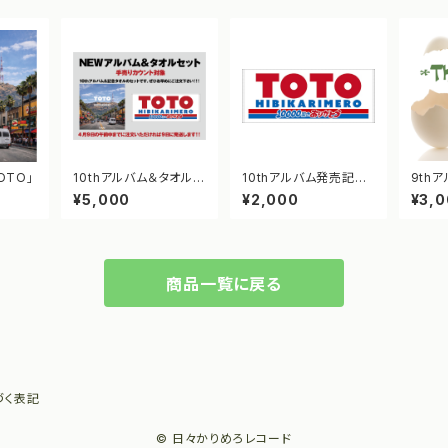
OTO」
10thアルバム＆タオルの
10thアルバム発売記念
9thアルバム
セット（アルバム手売り
TOTOタオル
ou
¥5,000
¥2,000
¥3,
カウント対象）
商品一覧に戻る
づく表記
© 日々かりめろレコード